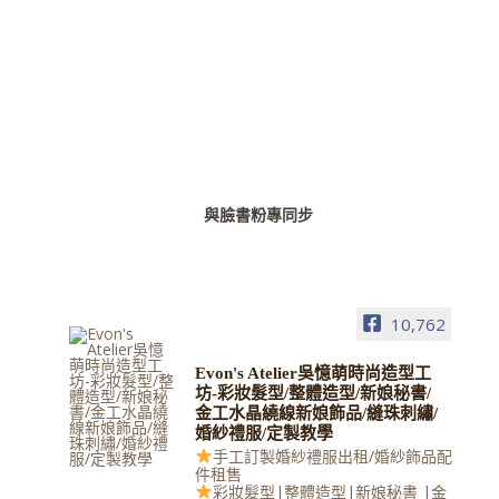
與臉書粉專同步
10,762
Evon's Atelier吳憶萌時尚造型工
坊-彩妝髮型/整體造型/新娘秘書/
金工水晶繞線新娘飾品/縫珠刺繡/
婚紗禮服/定製教學
手工訂製婚紗禮服出租/婚紗飾品配
件租售
彩妝髮型|整體造型|新娘秘書 |金