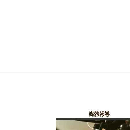
*
#專業
*
-...
-...
*
#賦能
*
...
..
媒體報導
0
0
0
臉書查看
·
分享