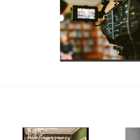
Evon's Atelier吳憶萌時尚造型工坊-彩妝髮型/
整體造型/新娘秘書/金工水晶繞線新娘飾品/縫
珠刺繡/婚紗禮服/定製教學
1 years ago
集結商務接待'直播/短影音拍攝的場地空間,並提供餐飲;
甜點.還有商務課程,為您的人脈與事業~
#形象
#服裝
#生活
#藝術
#菁英
4
0
1
臉書查看
·
分享
Evon's Atelier吳憶萌時尚造型工坊-彩妝髮型/
整體造型/新娘秘書/金工水晶繞線新娘飾品/縫
珠刺繡/婚紗禮服/定製教學
Evon's Atelier吳憶
萌時尚造型工坊-彩妝髮型/整體造型/新娘秘書/
金工水晶繞線新娘飾品/縫珠刺繡/婚紗禮服/定
製教學更新了近況。
1 years ago