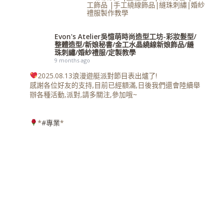
工飾品 |手工繞線飾品|縫珠刺繡|婚紗
禮服製作教學
Evon's Atelier吳憶萌時尚造型工坊-彩妝髮型/
整體造型/新娘秘書/金工水晶繞線新娘飾品/縫
珠刺繡/婚紗禮服/定製教學
9 months ago
2025.08.13浪漫遊艇派對節目表出爐了!
感謝各位好友的支持,目前已經額滿,日後我們還會陸續舉
辦各種活動,派對,請多關注,參加哦~
*
#專業
*
-...
-...
*
#賦能
*
...
..