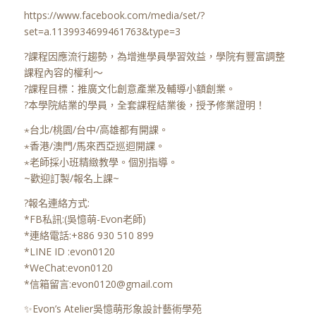
https://www.facebook.com/media/set/?
set=a.1139934699461763&type=3
?課程因應流行趨勢，為增進學員學習效益，學院有豐富調整
課程內容的權利～
?課程目標：推廣文化創意產業及輔導小額創業。
?本學院結業的學員，全套課程結業後，授予修業證明！
⋆台北/桃園/台中/高雄都有開課。
⋆香港/澳門/馬來西亞巡迴開課。
⋆老師採小班精緻教學。個別指導。
~歡迎訂製/報名上課~
?報名連絡方式:
*FB私訊:(吳憶萌-Evon老師)
*連絡電話:+886 930 510 899
*LINE ID :evon0120
*WeChat:evon0120
*信箱留言:evon0120@gmail.com
✨Evon’s Atelier吳憶萌形象設計藝術學苑