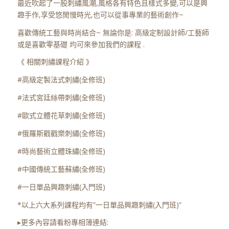
最近吹起了一股刺繡風潮,風格各有特色且樣式多變,可以是興
趣手作,享受悠閒慢時光,也可以從事專業的藝術創作~
喜歡傳統工藝與時尚結合~ 無論你是: 高級定制設計師/工藝師
或是喜歡零基礎 均可來參加我們的課程 .
《 相關刺繡課程介紹 》
#高級定製法式刺繡(全修班)
#法式宮廷絲帶刺繡(全修班)
#歐式立體花草刺繡(全修班)
#俄羅斯戳戳樂刺繡(全修班)
#時尚藝術立體珠繡(全修班)
#中國傳統工藝蘇繡(全修班)
#一日單品興趣刺繡(入門班)
*以上六大系列課程均有”一日單品興趣刺繡(入門班)”
▸更多內容請看粉專相簿連結: