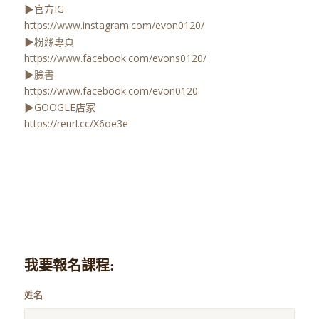
▶官方IG
https://www.instagram.com/evon0120/
▶粉絲專頁
https://www.facebook.com/evons0120/
▶臉書
https://www.facebook.com/evon0120
▶GOOGLE店家
https://reurl.cc/X6oe3e
我要報名課程:
姓名