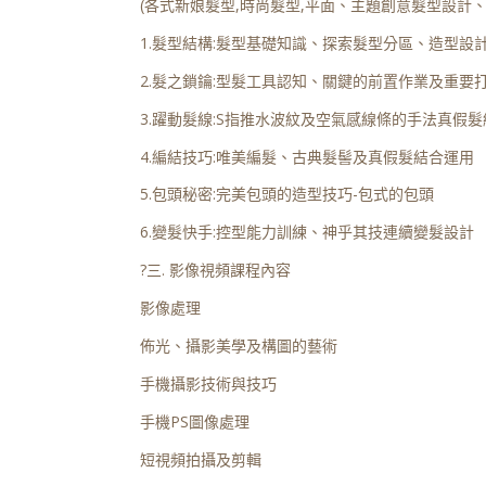
(各式新娘髮型,時尚髮型,平面、主題創意髮型設計
1.髮型結構:髮型基礎知識、探索髮型分區、造型設
2.髮之鎖鑰:型髮工具認知、關鍵的前置作業及重要
3.躍動髮線:S指推水波紋及空氣感線條的手法真假
4.編結技巧:唯美編髮、古典髮髻及真假髮結合運用
5.包頭秘密:完美包頭的造型技巧-包式的包頭
6.變髮快手:控型能力訓練、神乎其技連續變髮設計
?三. 影像視頻課程內容
影像處理
佈光、攝影美學及構圖的藝術
手機攝影技術與技巧
手機PS圖像處理
短視頻拍攝及剪輯