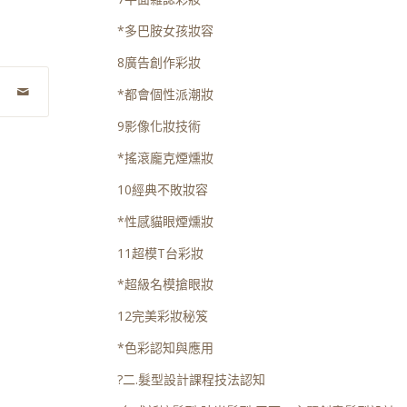
*多巴胺女孩妝容
8廣告創作彩妝
*都會個性派潮妝
9影像化妝技術
*搖滾龐克煙燻妝
10經典不敗妝容
*性感貓眼煙燻妝
11超模T台彩妝
*超級名模搶眼妝
12完美彩妝秘笈
*色彩認知與應用
?二.髮型設計課程技法認知