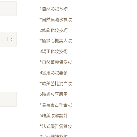
1自然彩妝基礎
*自然晨曦水裸妝
2修飾化妝技巧
*極緻心機美人妝
3矯正化妝技術
*自然華麗偶像妝
4實用彩妝要領
*歐美芭比混血妝
5時尚妝容應用
*貴氣復古千金妝
6唯美妝容設計
*法式優雅氣質妝
7平面雜誌彩妝