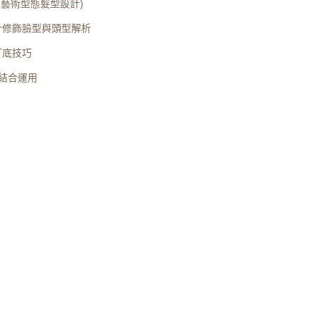
、藝術型態髮型設計)
計修飾臉型與頭型解析
打底技巧
髮結合運用