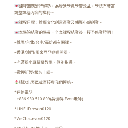
課程因應流行趨勢，為增進學員學習效益，學院有豐富
調整課程內容的權利～
課程目標：推廣文化創意產業及輔導小額創業。
本學院結業的學員，全套課程結業後，授予修業證明！
⋆桃園/台北/台中/高雄都有開課。
⋆香港/澳門/馬來西亞巡迴開課。
⋆老師採小班精緻教學，個別指導。
~歡迎訂製/報名上課~
請送出表單或直接與我們連絡~
*連絡電話:
+886 930 510 899(吳憶萌-Evon老師)
*LINE ID :evon0120
*WeChat:evon0120