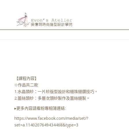
【課程內容】
✩作品共二款
1.水晶頭紗：一片紗版型設計和縫珠縫鑽技巧。
2.蕾絲頭紗：多層次頭紗製作及蕾絲縫製。
▸更多內容請看粉專相簿連結:
https://www.facebook.com/media/set/?
set=a.1140207649434468&type=3