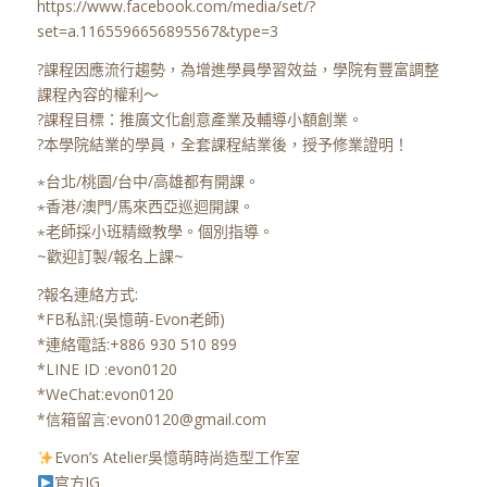
https://www.facebook.com/media/set/?
set=a.1165596656895567&type=3
?課程因應流行趨勢，為增進學員學習效益，學院有豐富調整
課程內容的權利～
?課程目標：推廣文化創意產業及輔導小額創業。
?本學院結業的學員，全套課程結業後，授予修業證明！
⋆台北/桃園/台中/高雄都有開課。
⋆香港/澳門/馬來西亞巡迴開課。
⋆老師採小班精緻教學。個別指導。
~歡迎訂製/報名上課~
?報名連絡方式:
*FB私訊:(吳憶萌-Evon老師)
*連絡電話:+886 930 510 899
*LINE ID :evon0120
*WeChat:evon0120
*信箱留言:evon0120@gmail.com
Evon’s Atelier吳憶萌時尚造型工作室
官方IG