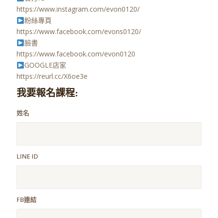
https://www.instagram.com/evon0120/
粉絲專頁
https://www.facebook.com/evons0120/
臉書
https://www.facebook.com/evon0120
GOOGLE店家
https://reurl.cc/X6oe3e
我要報名課程:
姓名
LINE ID
FB連結