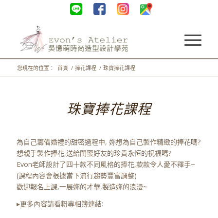
您現在的位置：
首頁
/
捧花課程
/
珠寶捧花課程
珠寶捧花課程
為自己籌備婚禮的甜密過程中, 妳想為自己製作精緻的捧花嗎?
想親手製作捧花,送給閨蜜好友的珍貴永恒的祝福嗎?
Evon老師設計了四十款不同風格的捧花,款款令人愛不釋手~
(課程內容會根據當下流行趨勢豐富調整)
歡迎報名上課,一展妳的才華,製造妳的浪漫~
▸更多內容請看粉專相簿連結: