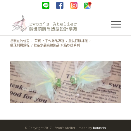
您現在的位置：
首頁
/
手作飾品課程
/
服裝打版課程
/
縫珠刺繡課程
/
韓系水晶繞線飾品-水晶紗蝶系列
© Copyright 2017 - Evon's Atelier - made by
bouncin